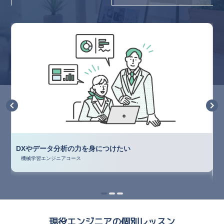
DXやデータ分析の力を身につけたい
機械学習エンジニアコース
Item
item
item
item
0
1
2
1
of
3
現役エンジニアの個別レッスン