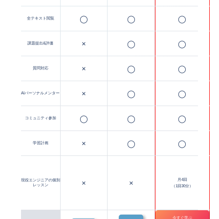
◯
◯
◯
全テキスト閲覧
×
◯
◯
課題提出&評価
×
◯
◯
質問対応
×
◯
◯
AIパーソナルメンター
◯
◯
◯
コミュニティ参加
×
◯
◯
学習計画
月4回
現役エンジニアの個別
×
×
レッスン
（1回30分）
今すぐ学ぶ