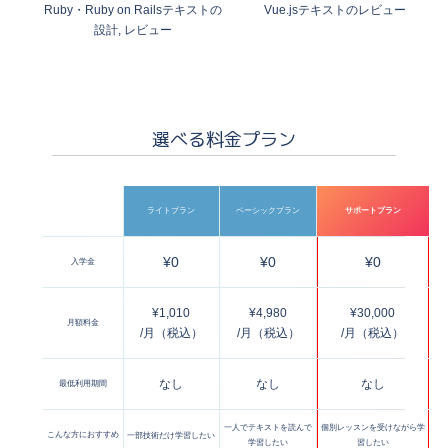
Ruby・Ruby on Railsテキストの
Vue.jsテキストのレビュー
設計, レビュー
選べる料金プラン
ライトプラン
ベーシックプラン
サポートプラン
¥0
¥0
¥0
入学金
¥1,010
¥4,980
¥30,000
月額料金
/月（税込）
/月（税込）
/月（税込）
なし
なし
なし
最低利用期間
一人でテキストを読んで
個別レッスンを受けながら学
こんな方におすすめ
一部技術だけ学習したい
学習したい
習したい